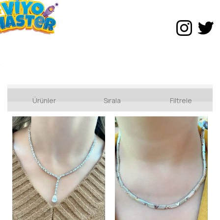
Fiyat Aralığı
DOĞAL TAŞ KOLYELER
Ürünler
Sırala
Filtrele
ÇITIR BİLEKLİKLER
Arama Yap
SU YOLU BİLEKLİKLER
SU YOLU KOLYELER
ÇITIR KOLYELER
ESMA’ÜL HÜSNA KOLYELER