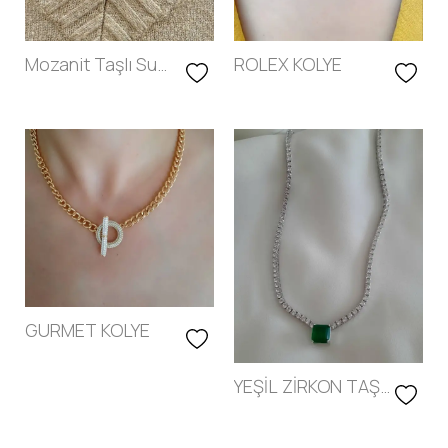
Bilgisayarlar
Notebook
Mozanit Taşlı Su
ROLEX KOLYE
Tablet
Yolu Kolye
Telefon
Yazıcı
Ekran
Klavye Seti
GURMET KOLYE
YEŞİL ZİRKON TAŞLI
SU YOLU
GERDANLIK