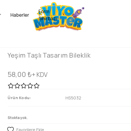
Form
r
Haberler
Sihirbazı
Yeşim Taşlı Tasarım Bileklik
58,00
₺
+ KDV
Ürün Kodu:
HS5032
Stokta yok.
Favorilere Ekle