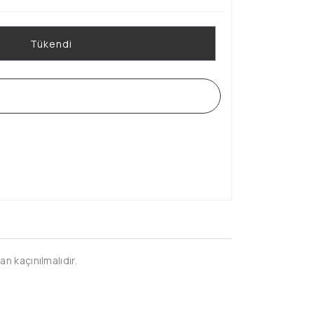
Tükendi
WHATSAPP SİPARİŞ HATTI
n kaçınılmalıdır.