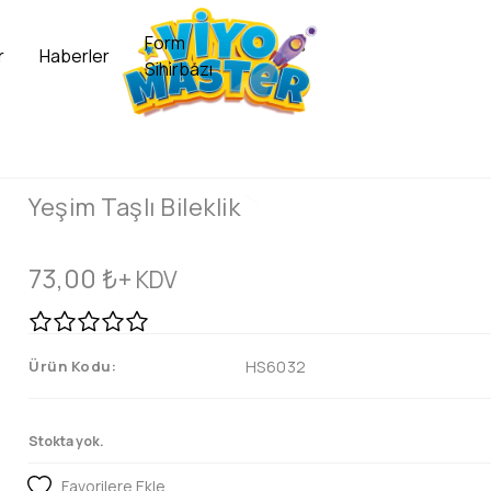
Form
r
Haberler
Sihirbazı
Yeşim Taşlı Bileklik
73,00
₺
+ KDV
Ürün Kodu:
HS6032
Stokta yok.
Favorilere Ekle