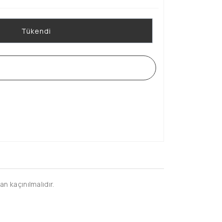
Tükendi
WHATSAPP SİPARİŞ HATTI
n kaçınılmalıdır.