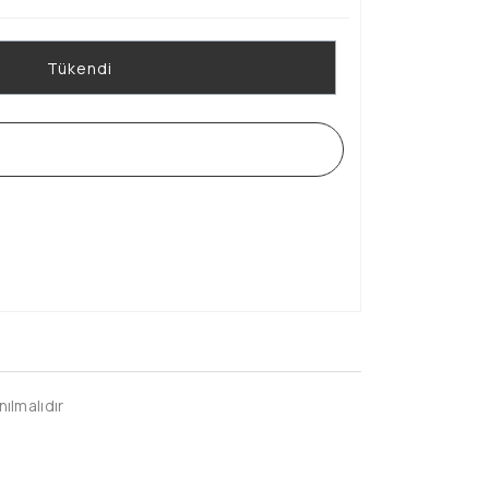
Tükendi
WHATSAPP SİPARİŞ HATTI
nılmalıdır