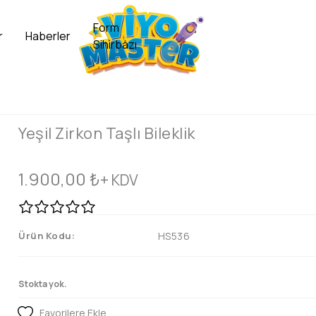
Form
r
Haberler
Sihirbazı
Yeşil Zirkon Taşlı Bileklik
1.900,00
₺
+ KDV
Ürün Kodu:
HS536
Stokta yok.
Favorilere Ekle