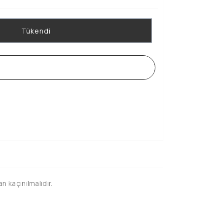
Tükendi
WHATSAPP SİPARİŞ HATTI
n kaçınılmalıdır.