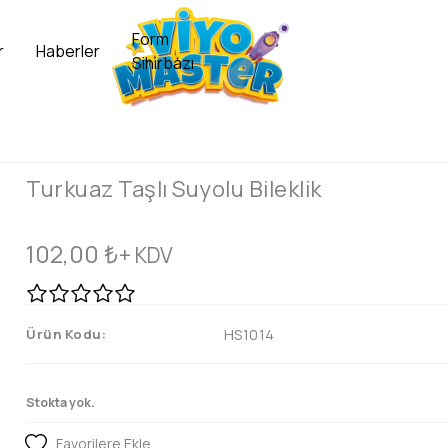
Form
r
Haberler
Sihirbazı
Turkuaz Taşlı Suyolu Bileklik
102,00
₺
+ KDV
Ürün Kodu:
HS1014
Stokta yok.
Favorilere Ekle