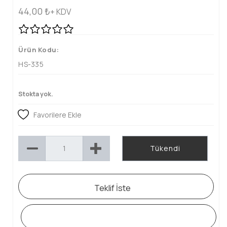
44,00
₺
+ KDV
Ürün Kodu:
HS-335
Stokta yok.
Favorilere Ekle
Tükendi
Teklif İste
WHATSAPP SİPARİŞ HATTI