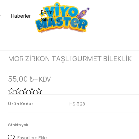
Form
r
Haberler
Sihirbazı
MOR ZİRKON TAŞLI GURMET BİLEKLİK
55,00
₺
+ KDV
Ürün Kodu:
HS-328
Stokta yok.
Favorilere Ekle