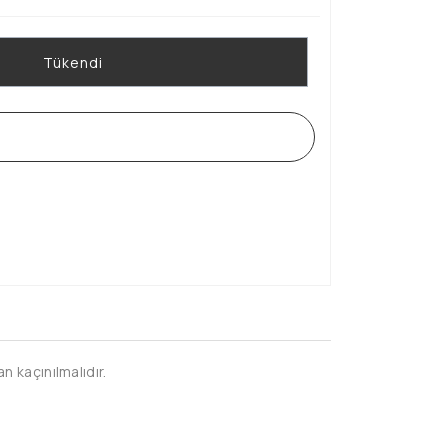
Tükendi
WHATSAPP SİPARİŞ HATTI
n kaçınılmalıdır.