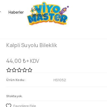
Form
r
Haberler
Sihirbazı
Kalpli Suyolu Bileklik
44,00
₺
+ KDV
Ürün Kodu:
HS1052
Stokta yok.
Favorilere Ekle