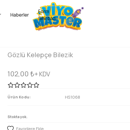
Form
r
Haberler
Sihirbazı
Gözlü Kelepçe Bilezik
102,00
₺
+ KDV
Ürün Kodu:
HS1068
Stokta yok.
Favorilere Ekle