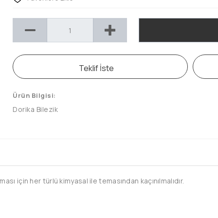
Teklif İste
Ürün Bilgisi:
Dorika Bilezik
sı için her türlü kimyasal ile temasından kaçınılmalıdır.