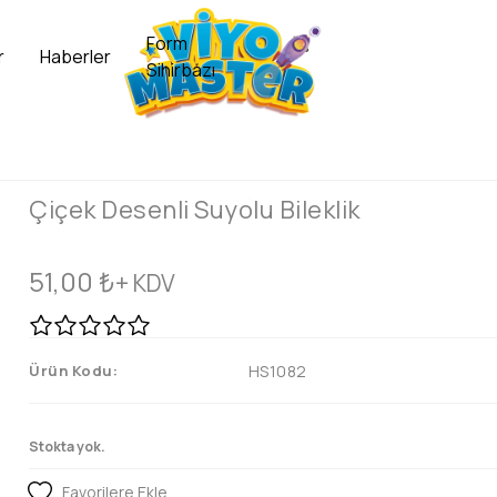
Form
r
Haberler
Sihirbazı
Çiçek Desenli Suyolu Bileklik
51,00
₺
+ KDV
Ürün Kodu:
HS1082
Stokta yok.
Favorilere Ekle