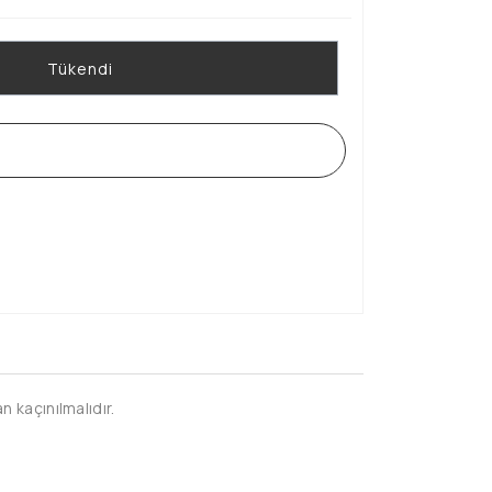
Tükendi
WHATSAPP SİPARİŞ HATTI
 kaçınılmalıdır.