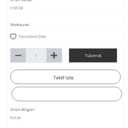
HS508
Stokta yok.
Favorilere Ekle
Tükendi
Teklif İste
WHATSAPP SİPARİŞ HATTI
Ürün Bilgisi:
Kolye