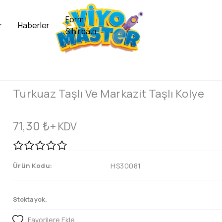
Form
r
Haberler
Sihirbazı
Turkuaz Taşlı Ve Markazit Taşlı Kolye
71,30
₺
+ KDV
Ürün Kodu:
HS30081
Stokta yok.
Favorilere Ekle