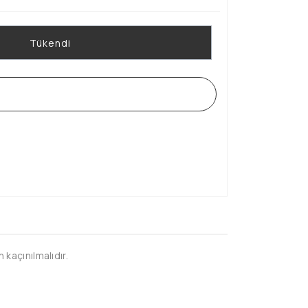
Tükendi
WHATSAPP SİPARİŞ HATTI
kaçınılmalıdır.