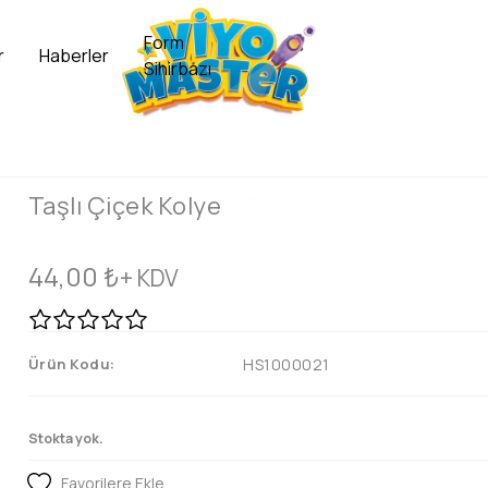
Form
r
Haberler
Sihirbazı
Taşlı Çiçek Kolye
44,00
₺
+ KDV
Ürün Kodu:
HS1000021
Stokta yok.
Favorilere Ekle