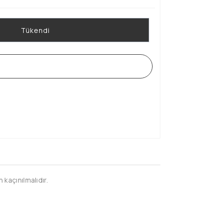
Tükendi
WHATSAPP SİPARİŞ HATTI
kaçınılmalıdır.