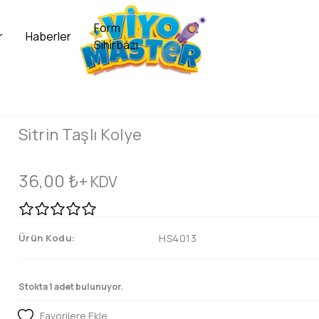
Form
r
Haberler
Sihirbazı
Sitrin Taşlı Kolye
36,00
₺
+ KDV
Ürün Kodu:
HS4013
Stokta 1 adet bulunuyor.
Favorilere Ekle