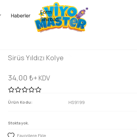
Form
r
Haberler
Sihirbazı
Sirüs Yıldızı Kolye
34,00
₺
+ KDV
Ürün Kodu:
HS9199
Stokta yok.
Favorilere Ekle