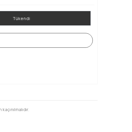
Tükendi
WHATSAPP SİPARİŞ HATTI
kaçınılmalıdır.