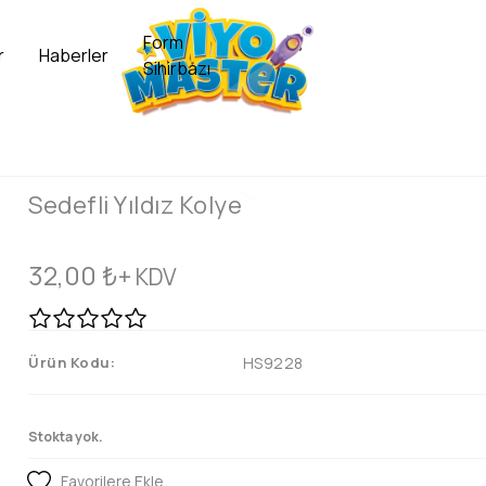
Form
r
Haberler
Sihirbazı
Sedefli Yıldız Kolye
32,00
₺
+ KDV
Ürün Kodu:
HS9228
Stokta yok.
Favorilere Ekle