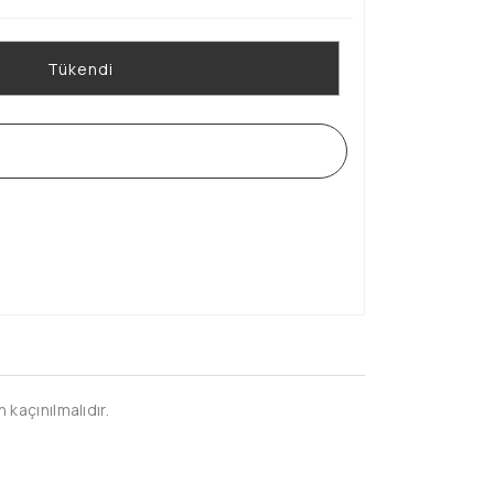
Tükendi
WHATSAPP SİPARİŞ HATTI
kaçınılmalıdır.