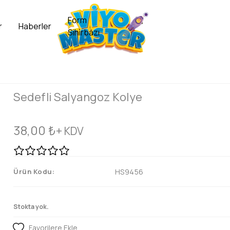
Form
r
Haberler
Sihirbazı
Sedefli Salyangoz Kolye
38,00
₺
+ KDV
Ürün Kodu:
HS9456
Stokta yok.
Favorilere Ekle