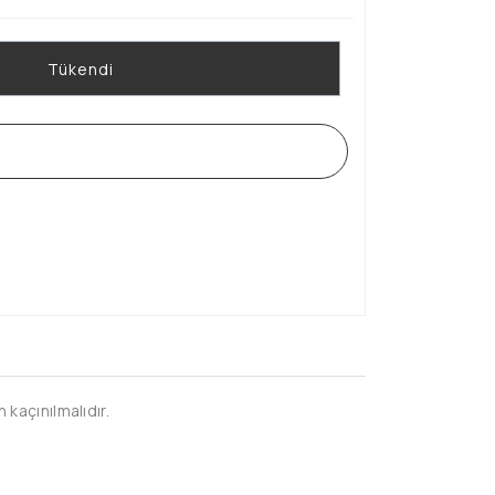
Tükendi
WHATSAPP SİPARİŞ HATTI
kaçınılmalıdır.