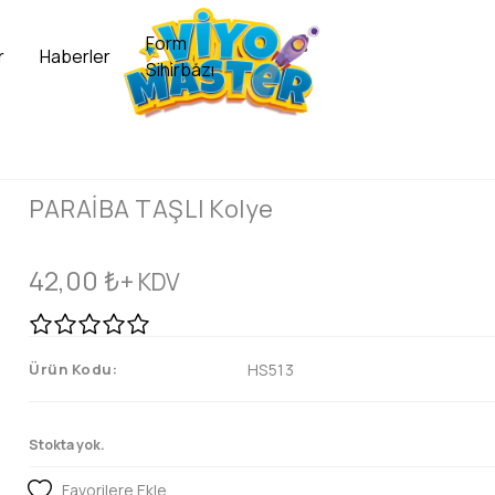
Form
r
Haberler
Sihirbazı
PARAİBA TAŞLI Kolye
42,00
₺
+ KDV
Ürün Kodu:
HS513
Stokta yok.
Favorilere Ekle