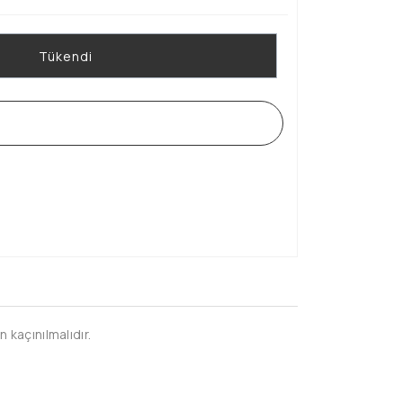
Tükendi
WHATSAPP SİPARİŞ HATTI
 kaçınılmalıdır.