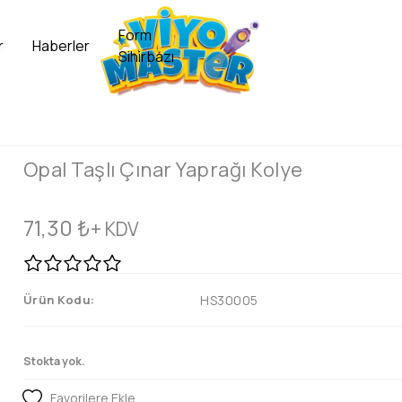
Form
r
Haberler
Sihirbazı
Opal Taşlı Çınar Yaprağı Kolye
71,30
₺
+ KDV
Ürün Kodu:
HS30005
Stokta yok.
Favorilere Ekle