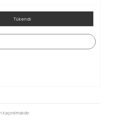
Tükendi
WHATSAPP SİPARİŞ HATTI
kaçınılmalıdır.