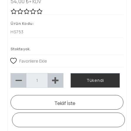
54,00
₺
+ KDV
Ürün Kodu:
HS753
Stokta yok.
Favorilere Ekle
Tükendi
Teklif İste
WHATSAPP SİPARİŞ HATTI