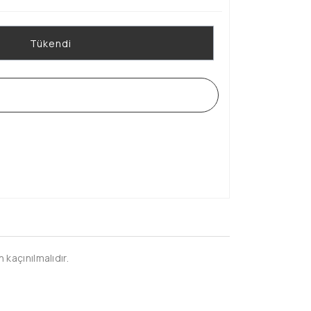
Tükendi
WHATSAPP SİPARİŞ HATTI
kaçınılmalıdır.