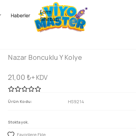
Form
r
Haberler
Sihirbazı
Nazar Boncuklu Y Kolye
21,00
₺
+ KDV
Ürün Kodu:
HS9214
Stokta yok.
Favorilere Ekle