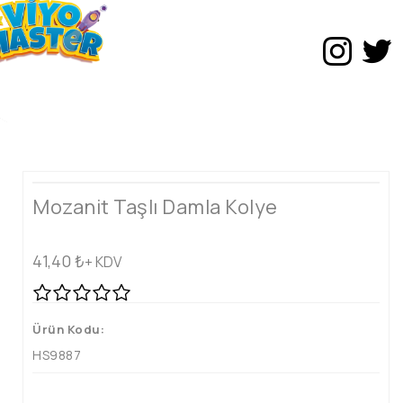
Mozanit Taşlı Damla Kolye
41,40
₺
+ KDV
Ürün Kodu:
HS9887