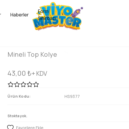
Form
r
Haberler
Sihirbazı
Mineli Top Kolye
43,00
₺
+ KDV
Ürün Kodu:
HS9377
Stokta yok.
Favorilere Ekle