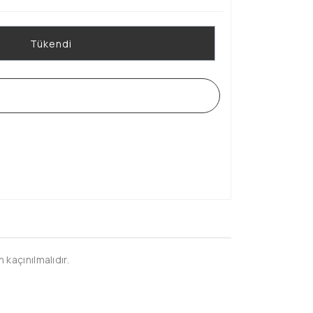
Tükendi
WHATSAPP SİPARİŞ HATTI
kaçınılmalıdır.