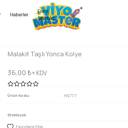
Form
r
Haberler
Sihirbazı
Malakit Taşlı Yonca Kolye
36,00
₺
+ KDV
Ürün Kodu:
HS777
Stokta yok.
Favorilere Ekle