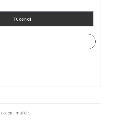
Tükendi
WHATSAPP SİPARİŞ HATTI
kaçınılmalıdır.