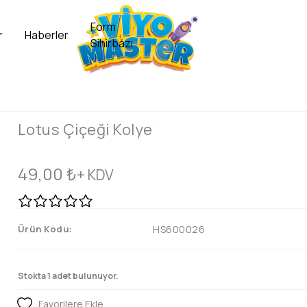
Form
r
Haberler
Sihirbazı
Lotus Çiçeği Kolye
49,00
₺
+ KDV
Ürün Kodu:
HS600026
Stokta 1 adet bulunuyor.
Favorilere Ekle