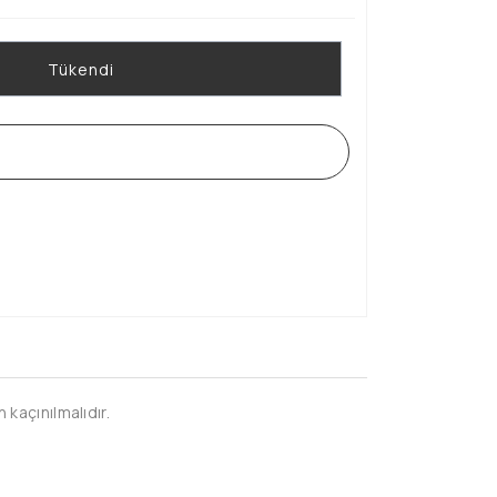
Tükendi
WHATSAPP SİPARİŞ HATTI
kaçınılmalıdır.