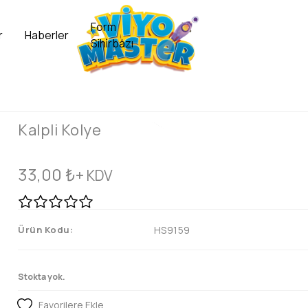
Form
r
Haberler
Sihirbazı
Kalpli Kolye
33,00
₺
+ KDV
Ürün Kodu:
HS9159
Stokta yok.
Favorilere Ekle