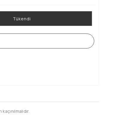
Tükendi
WHATSAPP SİPARİŞ HATTI
kaçınılmalıdır.