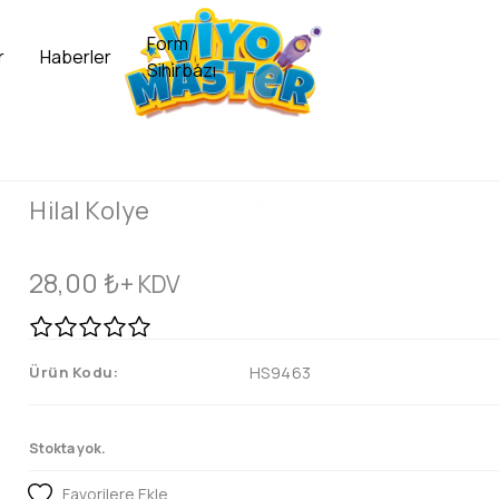
Form
r
Haberler
Sihirbazı
Hilal Kolye
28,00
₺
+ KDV
Ürün Kodu:
HS9463
Stokta yok.
Favorilere Ekle