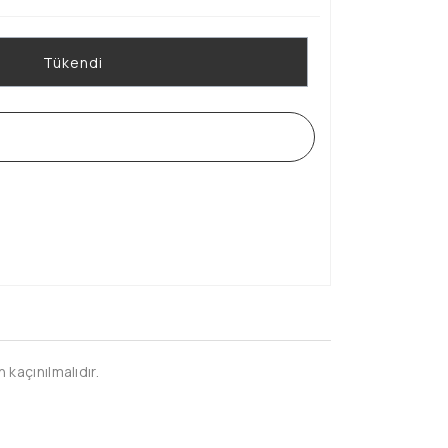
Tükendi
WHATSAPP SİPARİŞ HATTI
kaçınılmalıdır.