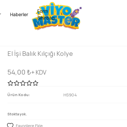
Form
r
Haberler
Sihirbazı
El İşi Balık Kılçığı Kolye
54,00
₺
+ KDV
Ürün Kodu:
HS904
Stokta yok.
Favorilere Ekle