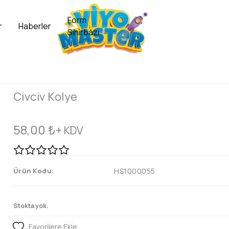
Form
r
Haberler
Sihirbazı
Civciv Kolye
58,00
₺
+ KDV
Ürün Kodu:
HS1000055
Stokta yok.
Favorilere Ekle