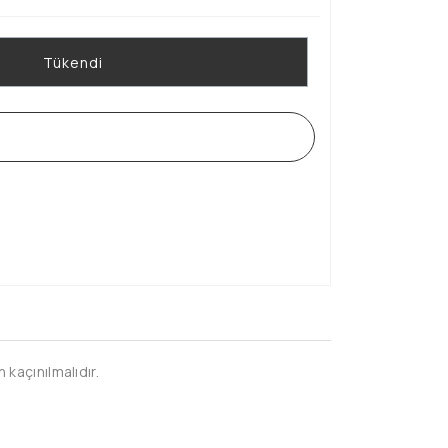
Tükendi
WHATSAPP SİPARİŞ HATTI
kaçınılmalıdır.