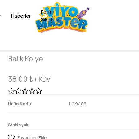
Form
r
Haberler
Sihirbazı
Balık Kolye
38,00
₺
+ KDV
Ürün Kodu:
HS9485
Stokta yok.
Favorilere Ekle