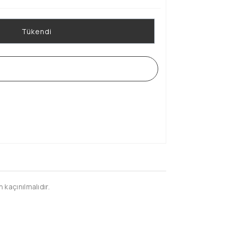
Tükendi
WHATSAPP SİPARİŞ HATTI
kaçınılmalıdır.