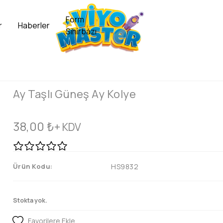
Form
r
Haberler
Sihirbazı
Ay Taşlı Güneş Ay Kolye
38,00
₺
+ KDV
Ürün Kodu:
HS9832
Stokta yok.
Favorilere Ekle