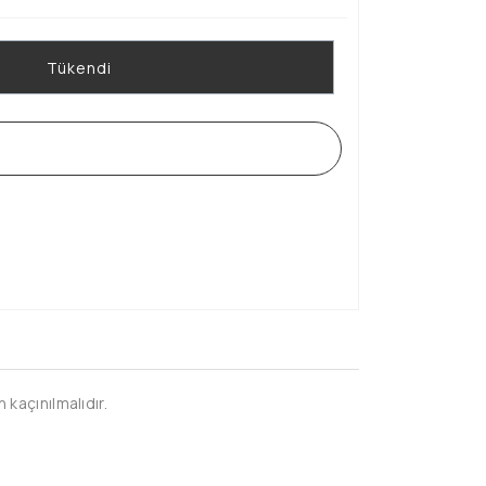
Tükendi
WHATSAPP SİPARİŞ HATTI
kaçınılmalıdır.