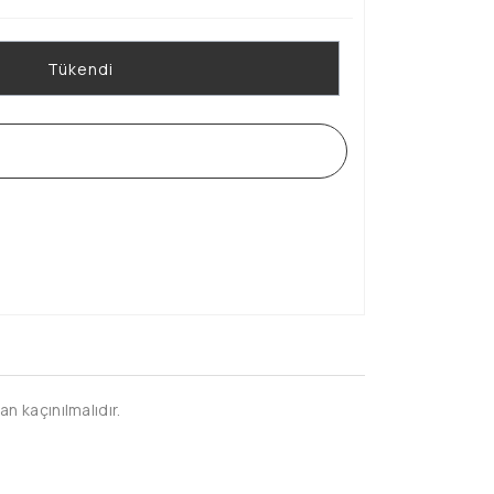
Tükendi
WHATSAPP SİPARİŞ HATTI
n kaçınılmalıdır.