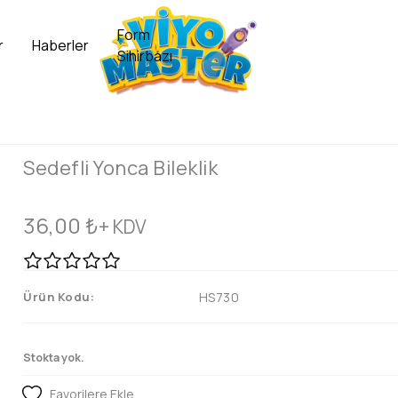
Form
r
Haberler
Sihirbazı
Sedefli Yonca Bileklik
36,00
₺
+ KDV
Ürün Kodu:
HS730
Stokta yok.
Favorilere Ekle