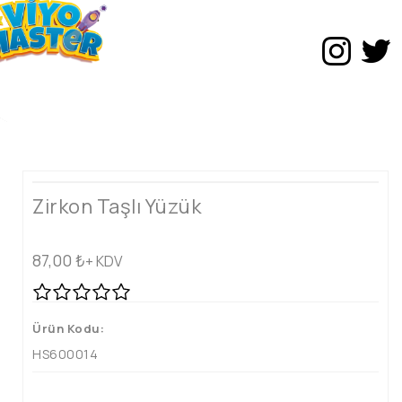
Zirkon Taşlı Yüzük
87,00
₺
+ KDV
Ürün Kodu:
HS600014