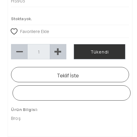
HS903
Stokta yok.
Favorilere Ekle
Tükendi
Teklif İste
WHATSAPP SİPARİŞ HATTI
Ürün Bilgisi:
Broş