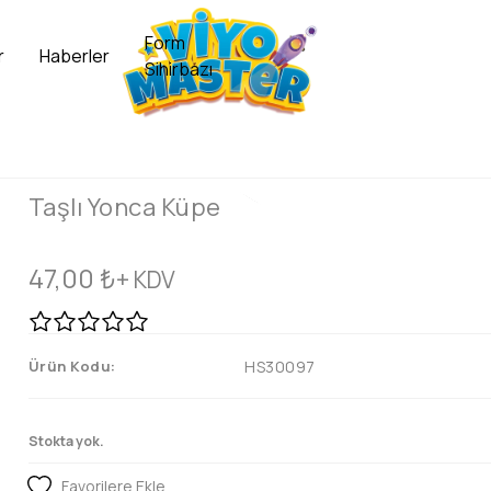
Form
r
Haberler
Sihirbazı
Taşlı Yonca Küpe
47,00
₺
+ KDV
Ürün Kodu:
HS30097
Stokta yok.
Favorilere Ekle