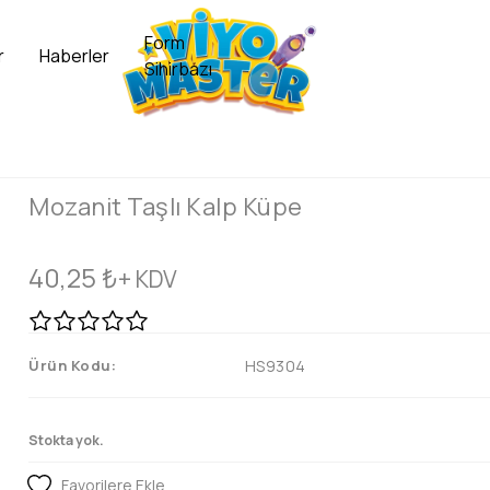
Form
r
Haberler
Sihirbazı
Mozanit Taşlı Kalp Küpe
40,25
₺
+ KDV
Ürün Kodu:
HS9304
Stokta yok.
Favorilere Ekle