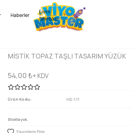
Form
r
Haberler
Sihirbazı
MİSTİK TOPAZ TAŞLI TASARIM YÜZÜK
54,00
₺
+ KDV
Ürün Kodu:
HS-111
Stokta yok.
Favorilere Ekle