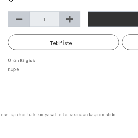
Teklif İste
Ürün Bilgisi:
Küpe
sı için her türlü kimyasal ile temasından kaçınılmalıdır.