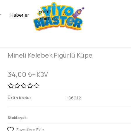
Form
r
Haberler
Sihirbazı
Mineli Kelebek Figürlü Küpe
34,00
₺
+ KDV
Ürün Kodu:
HS6012
Stokta yok.
Favorilere Ekle