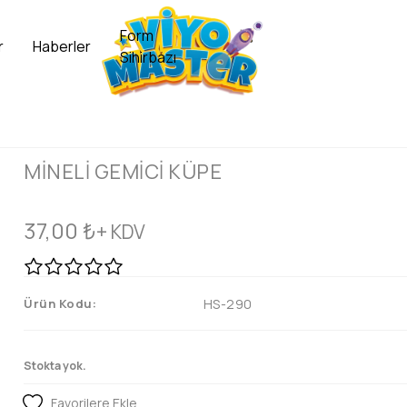
Form
r
Haberler
Sihirbazı
MİNELİ GEMİCİ KÜPE
37,00
₺
+ KDV
Ürün Kodu:
HS-290
Stokta yok.
Favorilere Ekle