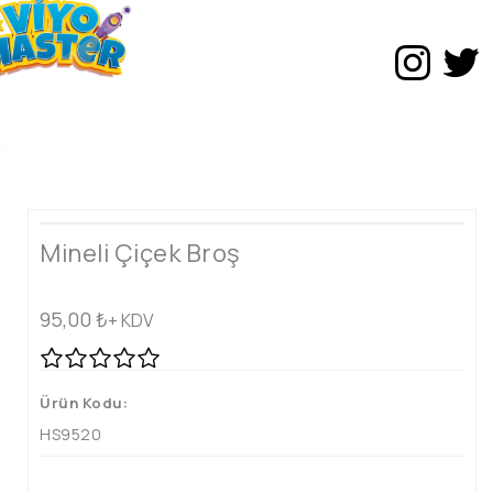
Mineli Çiçek Broş
95,00
₺
+ KDV
Ürün Kodu:
HS9520