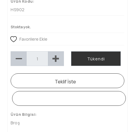
Ürün Kodu:
HS902
Stokta yok.
Favorilere Ekle
Tükendi
Teklif İste
WHATSAPP SİPARİŞ HATTI
Ürün Bilgisi:
Broş