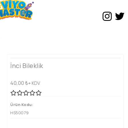
İnci Bileklik
40,00
₺
+ KDV
Ürün Kodu:
HS50079