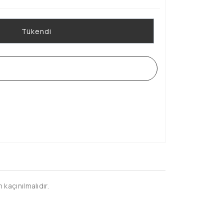
Tükendi
WHATSAPP SİPARİŞ HATTI
kaçınılmalıdır.