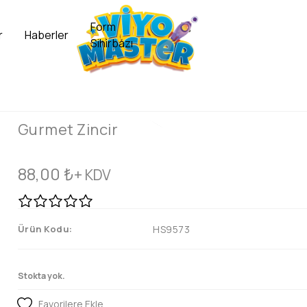
Form
r
Haberler
Sihirbazı
Gurmet Zincir
88,00
₺
+ KDV
Ürün Kodu:
HS9573
Stokta yok.
Favorilere Ekle