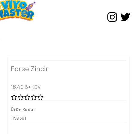
Forse Zincir
18,40
₺
+ KDV
Ürün Kodu:
HS9581