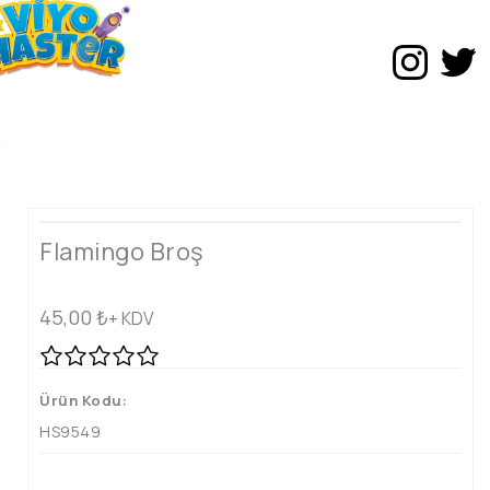
Flamingo Broş
45,00
₺
+ KDV
Ürün Kodu:
HS9549