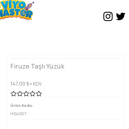
Firuze Taşlı Yüzük
147,00
₺
+ KDV
Ürün Kodu:
HS4007