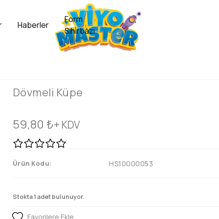
Form
r
Haberler
Sihirbazı
Dövmeli Küpe
59,80
₺
+ KDV
Ürün Kodu:
HS10000053
Stokta 1 adet bulunuyor.
Favorilere Ekle