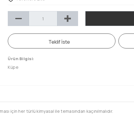
Teklif İste
Ürün Bilgisi:
Küpe
sı için her türlü kimyasal ile temasından kaçınılmalıdır.