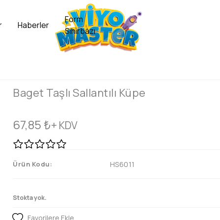
Form
r
Haberler
Sihirbazı
Baget Taşlı Sallantılı Küpe
67,85
₺
+ KDV
Ürün Kodu:
HS6011
Stokta yok.
Favorilere Ekle