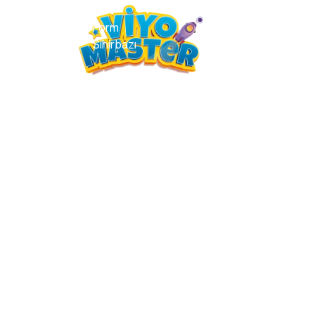
Form
r
Haberler
Sihirbazı